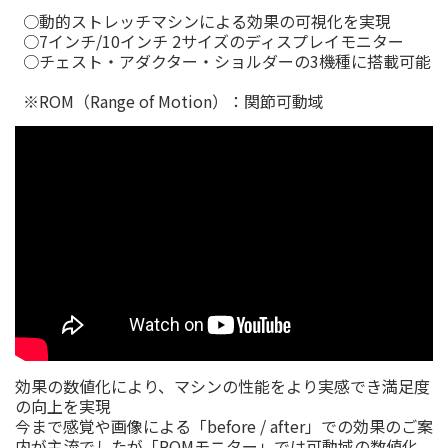
○動的ストレッチマシンによる効果の可視化を実現
○7インチ/10インチ 2サイズのディスプレイモニター
○チェスト・アダクター・ショルダーの3機種に搭載可能
※ROM（Range of Motion）：関節可動域
効果の数値化により、マシンの性能をより実感でき満足度
の向上を実現
今まで感覚や画像による「before / after」での効果のご案
内が主流でしたが「ROMモニター」では可動域の数値化